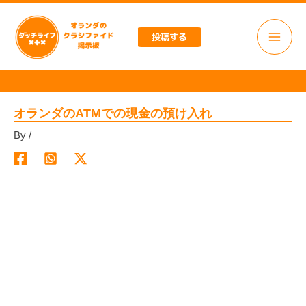
内
容
投稿する
を
ス
キ
ッ
プ
オランダのATMでの現金の預け入れ
By
/