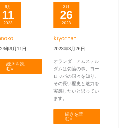
kanoko
kiyochan
9月
3月
11
26
2023
2023
anoko
kiyochan
023年9月11日
2023年3月26日
オランダ アムステル
続きを読
む»
ダムは勿論の事、ヨー
ロッパの国々を知り、
その長い歴史と魅力を
実感したいと思ってい
ます。
続きを読
む»