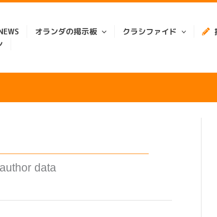
EWS
オランダの掲示板
クラシファイド
ン
 author data