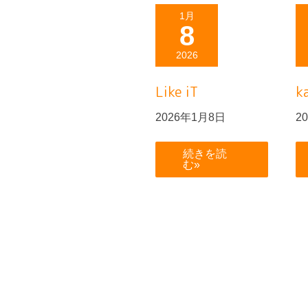
Like
1月
iT
8
2026
Like iT
k
2026年1月8日
2
続きを読
む»