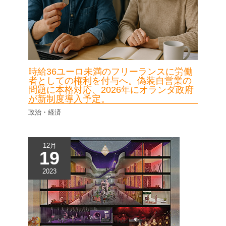
時給36ユーロ未満のフリーランスに労働
者としての権利を付与へ。偽装自営業の
問題に本格対応、2026年にオランダ政府
が新制度導入予定。
政治・経済
12月
19
2023