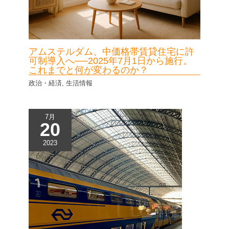
アムステルダム、中価格帯賃貸住宅に許
可制導入へ──2025年7月1日から施行。
これまでと何が変わるのか？
政治・経済
,
生活情報
7月
20
2023