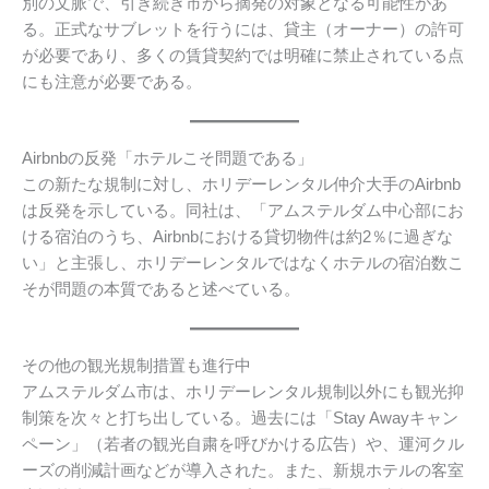
別の文脈で、引き続き市から摘発の対象となる可能性があ
る。正式なサブレットを行うには、貸主（オーナー）の許可
が必要であり、多くの賃貸契約では明確に禁止されている点
にも注意が必要である。
Airbnbの反発「ホテルこそ問題である」
この新たな規制に対し、ホリデーレンタル仲介大手のAirbnb
は反発を示している。同社は、「アムステルダム中心部にお
ける宿泊のうち、Airbnbにおける貸切物件は約2％に過ぎな
い」と主張し、ホリデーレンタルではなくホテルの宿泊数こ
そが問題の本質であると述べている。
その他の観光規制措置も進行中
アムステルダム市は、ホリデーレンタル規制以外にも観光抑
制策を次々と打ち出している。過去には「Stay Awayキャン
ペーン」（若者の観光自粛を呼びかける広告）や、運河クル
ーズの削減計画などが導入された。また、新規ホテルの客室