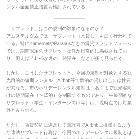
ンタル全面禁止措置も検討されている。
「サブレット」はこの規制の対象になるのか？
アムステルダムでは、サブレット（又貸し）も広く行われて
いる。特にKamernetやParariusなどの賃貸プラットフォーム
では、期間限定のサブレット物件が日常的に掲載されてお
り、例えば「1〜6か月の一時滞在」などが多く見られる。
しかし、こうしたサブレットと、今回の規制が対象とする観
光目的の短期レンタル（Airbnb等で数泊の貸し出し）は性質
が異なる。市のホリデーレンタル規制は、あくまで観光客向
けの短期滞在（〜15泊）を制限するものであり、中長期的な
サブレット（学生・インターン向け等）は、現時点では対象
外とみられる。
ただし、賃貸契約に違反して無許可でAirbnbに掲載するよう
な違法サブレット行為は、今回のホリデーレンタル規制とは