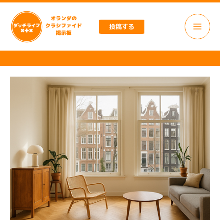
内
容
投稿する
を
ス
キ
ッ
プ