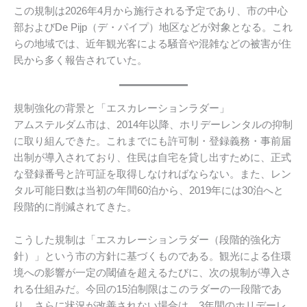
この規制は2026年4月から施行される予定であり、市の中心
部およびDe Pijp（デ・パイプ）地区などが対象となる。これ
らの地域では、近年観光客による騒音や混雑などの被害が住
民から多く報告されていた。
規制強化の背景と「エスカレーションラダー」
アムステルダム市は、2014年以降、ホリデーレンタルの抑制
に取り組んできた。これまでにも許可制・登録義務・事前届
出制が導入されており、住民は自宅を貸し出すために、正式
な登録番号と許可証を取得しなければならない。また、レン
タル可能日数は当初の年間60泊から、2019年には30泊へと
段階的に削減されてきた。
こうした規制は「エスカレーションラダー（段階的強化方
針）」という市の方針に基づくものである。観光による住環
境への影響が一定の閾値を超えるたびに、次の規制が導入さ
れる仕組みだ。今回の15泊制限はこのラダーの一段階であ
り、さらに状況が改善されない場合は、3年間のホリデーレ