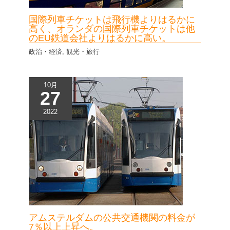
国際列車チケットは飛行機よりはるかに
高く、オランダの国際列車チケットは他
のEU鉄道会社よりはるかに高い。
政治・経済
,
観光・旅行
10月
27
2022
アムステルダムの公共交通機関の料金が
7％以上上昇へ。