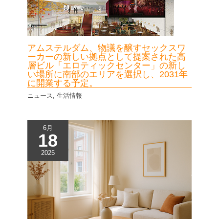
アムステルダム、物議を醸すセックスワ
ーカーの新しい拠点として提案された高
層ビル「エロティックセンター」の新し
い場所に南部のエリアを選択し、2031年
に開業する予定。
ニュース
,
生活情報
6月
18
2025