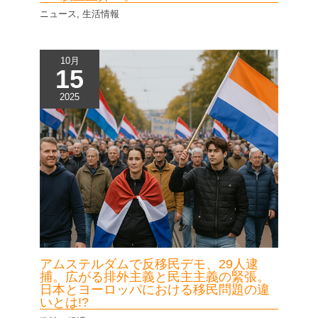
ニュース
,
生活情報
10月
15
2025
アムステルダムで反移民デモ、29人逮
捕。広がる排外主義と民主主義の緊張。
日本とヨーロッパにおける移民問題の違
いとは!?