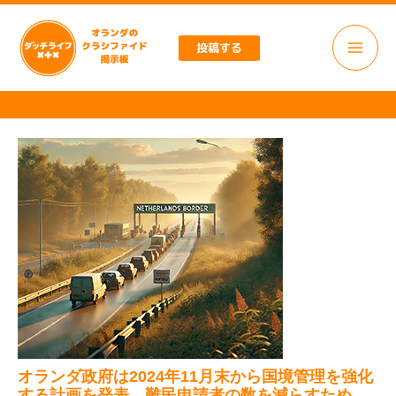
内
容
投稿する
を
ス
キ
ッ
プ
オランダ政府は2024年11月末から国境管理を強化
する計画を発表。難民申請者の数を減らすため。