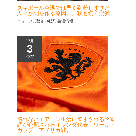
スキポール空港では早く到着しすぎた
人々が列を作る原因に。秋も続く混雑。
ニュース
,
政治・経済
,
生活情報
12月
3
2022
慣れないエアコン生活に悩まされる!?体
調が心配されるオランダ代表、ワールド
カップ、アメリカ戦。