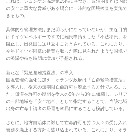
これは、シュンゲン協定第25条に基づき、政治的または内部
の安全に重大な脅威がある場合に一時的な国境検査を実施で
きるもの。
具体的な管理方法はまだ明らかになっていないが、主な目的
はドイツやベルギーですでに難民申請をした「不法移民」を
阻止し、出発国に送り返すこととされている。これにより、
今年ドイツが同様の措置を取った際に見られたような国境で
の渋滞や待ち時間の増加が予想される。
新たな「緊急避難措置法」の導入
国境管理の強化に加え、オランダ政府は「亡命緊急措置法」
を導入し、従来の無期限亡命許可を廃止する方針である。ま
た、仮滞在許可の期間を従来の5年から3年に短縮し、シリア
の一部地域を「安全地帯」として指定することで、当該地域
出身の亡命申請者の帰還を容易にすることも検討している。
さらに、地方自治体に対して亡命許可を持つ人々の受け入れ
義務を廃止する方針も盛り込まれている。これにより、オラ