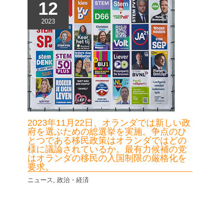
12
2023
2023年11月22日、オランダでは新しい政
府を選ぶための総選挙を実施。争点のひ
とつである移民政策はオランダではどの
様に議論されているか。最有力候補の党
はオランダの移民の入国制限の厳格化を
要求。
ニュース
,
政治・経済