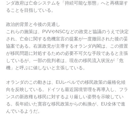
ンダ政府は亡命システムを「持続可能な形態」へと再構築す
ることを目指している。
政治的背景と今後の見通し
これらの施策は、PVVやNSCなどの政党と協議のうえで決定
され、亡命に関する危機宣言の提案が一度撤回された後の妥
協案である。右派政党が主導するオランダ内閣は、この措置
が移民問題に対処するための必要不可欠な手段であると主張
しているが、一部の批判者は、現在の移民流入状況が「危
機」と呼ぶに値しないと主張している。
オランダのこの動きは、EUレベルでの移民政策の厳格化傾
向を反映している。ドイツも最近国境管理を再導入し、フラ
ンスの新政権も移民に対するより厳しい姿勢を示唆してい
る。長年続いた寛容な移民政策からの転換が、EU全体で進
んでいるようだ。