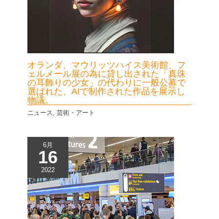
オランダ、マウリッツハイス美術館、フ
ェルメール展の為に貸し出された「真珠
の耳飾りの少女」の代わりに一般公募で
選ばれた、AIで制作された作品を展示し
物議。
ニュース
,
芸術・アート
6月
16
2022