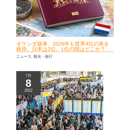
オランダ旅券、2026年も世界4位の座を
維持。日本は2位、1位の国はどこか？
ニュース
,
観光・旅行
7月
8
2022