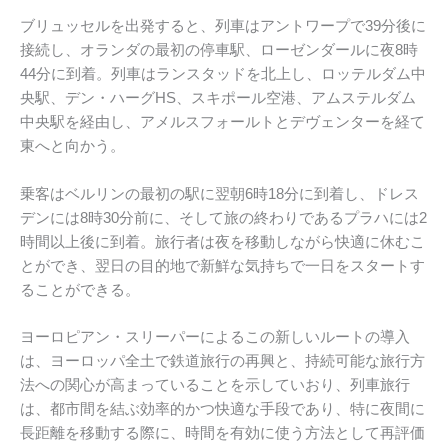
ブリュッセルを出発すると、列車はアントワープで39分後に
接続し、オランダの最初の停車駅、ローゼンダールに夜8時
44分に到着。列車はランスタッドを北上し、ロッテルダム中
央駅、デン・ハーグHS、スキポール空港、アムステルダム
中央駅を経由し、アメルスフォールトとデヴェンターを経て
東へと向かう。
乗客はベルリンの最初の駅に翌朝6時18分に到着し、ドレス
デンには8時30分前に、そして旅の終わりであるプラハには2
時間以上後に到着。旅行者は夜を移動しながら快適に休むこ
とができ、翌日の目的地で新鮮な気持ちで一日をスタートす
ることができる。
ヨーロピアン・スリーパーによるこの新しいルートの導入
は、ヨーロッパ全土で鉄道旅行の再興と、持続可能な旅行方
法への関心が高まっていることを示していおり、列車旅行
は、都市間を結ぶ効率的かつ快適な手段であり、特に夜間に
長距離を移動する際に、時間を有効に使う方法として再評価