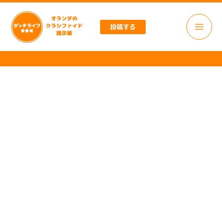
内
容
投稿する
を
ス
キ
ッ
プ