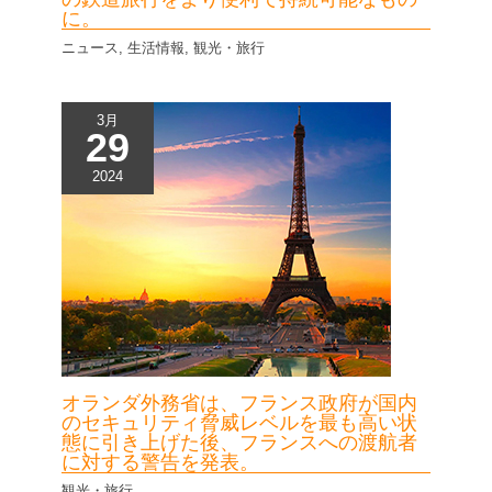
に。
ニュース
,
生活情報
,
観光・旅行
3月
29
2024
オランダ外務省は、フランス政府が国内
のセキュリティ脅威レベルを最も高い状
態に引き上げた後、フランスへの渡航者
に対する警告を発表。
観光・旅行