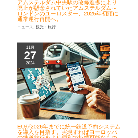
アムステルダム中央駅の改修進捗により
廃止が懸念されていたアムステルダム～
ロンドンのユーロスター、2025年初頭に
通常運行再開へ。
ニュース
,
観光・旅行
11月
27
2024
EUが2026年までに統一鉄道予約システム
を導入を目指す。実現すればヨーロッパ
の鉄道旅行をより便利で持続可能なもの