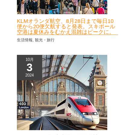
KLMオランダ航空、8月28日まで毎日10
便から20便欠航すると発表。スキポール
空港は夏休みをむかえ混雑はピークに。
生活情報
,
観光・旅行
10月
3
2024