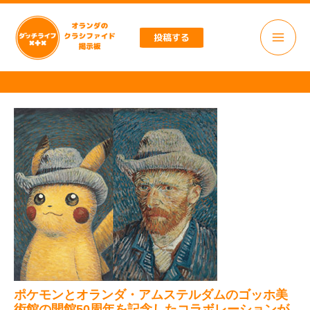
内
容
投稿する
を
ス
キ
ッ
プ
ポケモンとオランダ・アムステルダムのゴッホ美
術館の開館50周年を記念したコラボレーションが