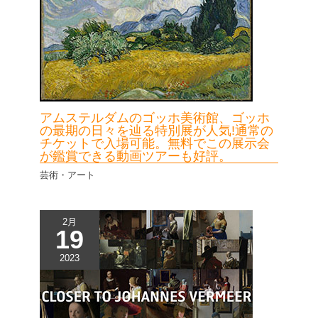
アムステルダムのゴッホ美術館、ゴッホ
の最期の日々を辿る特別展が人気!通常の
チケットで入場可能。無料でこの展示会
が鑑賞できる動画ツアーも好評。
芸術・アート
2月
19
2023