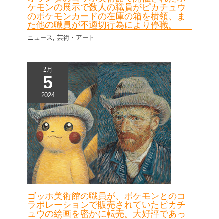
ケモンの展示で数人の職員がピカチュウ
のポケモンカードの在庫の箱を横領、ま
た他の職員が不適切行為により停職。
ニュース
,
芸術・アート
2月
5
2024
ゴッホ美術館の職員が、ポケモンとのコ
ラボレーションで販売されていたピカチ
ュウの絵画を密かに転売。大好評であっ