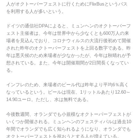
人がオクトーバーフェストに行くためにFlixBusというバス
を利用する人が多いという。
ドイツの通信社DPAによると、ミュンヘンのオクトーバーフ
ェスト主催者は、今年は世界中から少なくとも600万人の来
場者を見込んでおり、コロナウィルスの大流行後初めて開催
された昨年のオクトーバーフェストを上回る数字である。昨
年は悪天候のため来場者が少なかったが、今年は秋晴れが予
想されている。また、今年は開催期間が2日間長くなってい
る。
インフレのため、来場者のビール代は昨年より平均6％高く
なっているという。ビールは現在、1リットルあたり12.60～
14.90ユーロ。ただし、水は無料である。
今後数週間、オランダでも小規模なオクトーバーフェストが
いくつか開催される。ミュンヘンのフェスティバルは過去10
年間でオランダでも広く知られるようになり、オランダでも
オクトーバーフェストを祝おうとする人が増えている。