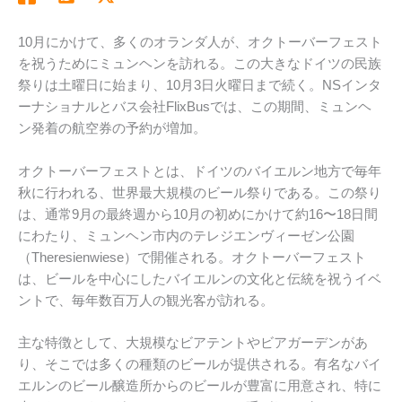
10月にかけて、多くのオランダ人が、オクトーバーフェスト
を祝うためにミュンヘンを訪れる。この大きなドイツの民族
祭りは土曜日に始まり、10月3日火曜日まで続く。NSインタ
ーナショナルとバス会社FlixBusでは、この期間、ミュンヘ
ン発着の航空券の予約が増加。
オクトーバーフェストとは、ドイツのバイエルン地方で毎年
秋に行われる、世界最大規模のビール祭りである。この祭り
は、通常9月の最終週から10月の初めにかけて約16〜18日間
にわたり、ミュンヘン市内のテレジエンヴィーゼン公園
（Theresienwiese）で開催される。オクトーバーフェスト
は、ビールを中心にしたバイエルンの文化と伝統を祝うイベ
ントで、毎年数百万人の観光客が訪れる。
主な特徴として、大規模なビアテントやビアガーデンがあ
り、そこでは多くの種類のビールが提供される。有名なバイ
エルンのビール醸造所からのビールが豊富に用意され、特に