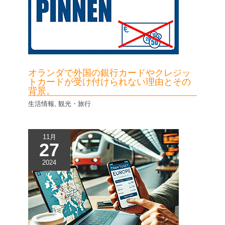
オランダで外国の銀行カードやクレジッ
トカードが受け付けられない理由とその
背景。
生活情報
,
観光・旅行
11月
27
2024