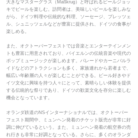
大きなマスターグラス（Maßkrug）と呼ばれるビールジョッ
キでビールを楽しむ。訪問者は、美味しいビールを楽しみな
がら、ドイツ料理や伝統的な料理、ソーセージ、プレッツェ
ル、シュニッツェルなどが豊富に提供され、ドイツの食事が
楽しめる。
また、オクトーバーフェストでは音楽とエンターテインメン
トも豊富に用意されており、バイエルンの伝統音楽や現代の
ポップミュージックが楽しめます。パレードやカーニバルラ
イドなどのアトラクションも多く、家族連れから若者まで、
幅広い年齢層の人々が楽しむことができる。ビール好きやド
イツ文化に興味を持つ人々にとって、素晴らしい体験を提供
する伝統的な祭りであり、ドイツの歓楽文化を存分に楽しむ
機会となっています。
オランダ鉄道のNSインターナショナルでは、オクトーバー
フェスト期間中、ミュンヘン発着のチケット販売が非常に好
調に伸びているという。また、ミュンヘン発着の航空券の売
れ行きも非常に好調となっている。さらに、多くのオランダ