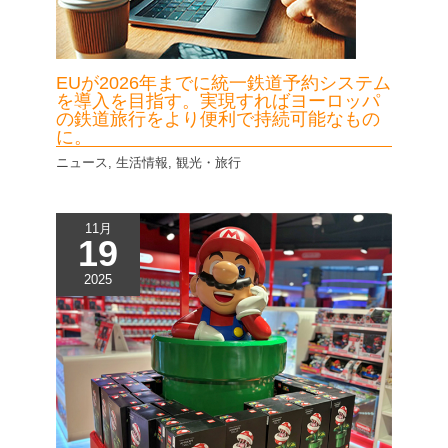
EUが2026年までに統一鉄道予約システム
を導入を目指す。実現すればヨーロッパ
の鉄道旅行をより便利で持続可能なもの
に。
ニュース
,
生活情報
,
観光・旅行
11月
19
2025