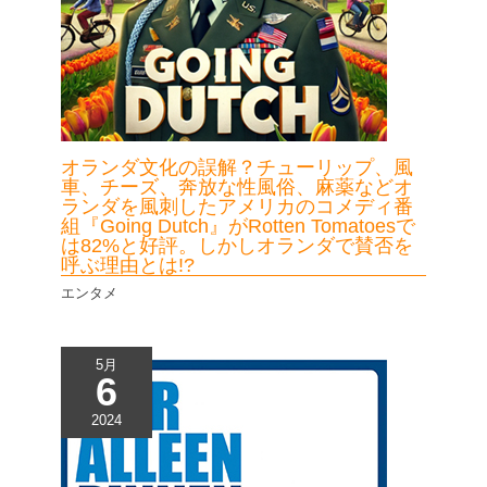
オランダ文化の誤解？チューリップ、風
車、チーズ、奔放な性風俗、麻薬などオ
ランダを風刺したアメリカのコメディ番
組『Going Dutch』がRotten Tomatoesで
は82%と好評。しかしオランダで賛否を
呼ぶ理由とは!?
エンタメ
5月
6
2024