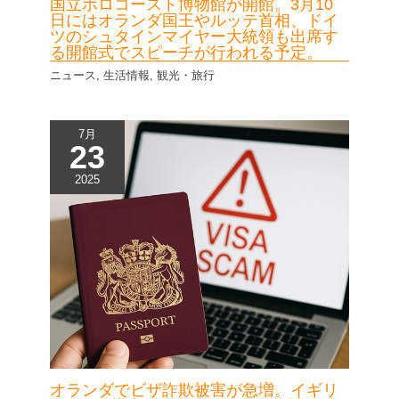
国立ホロコースト博物館が開館。3月10
日にはオランダ国王やルッテ首相、ドイ
ツのシュタインマイヤー大統領も出席す
る開館式でスピーチが行われる予定。
ニュース
,
生活情報
,
観光・旅行
7月
23
2025
オランダでビザ詐欺被害が急増。イギリ