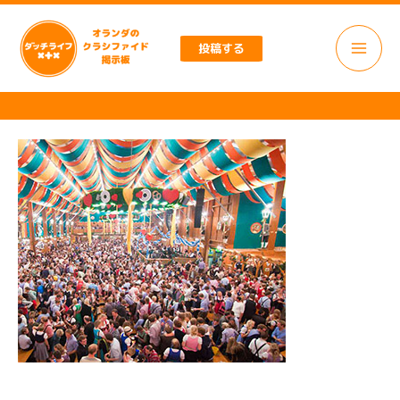
内
容
投稿する
を
ス
キ
ッ
プ