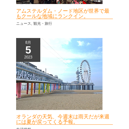
アムステルダム・ノード地区が世界で最
もクールな地域にランクイン。
ニュース
,
観光・旅行
8月
5
2023
オランダの天気、今週末は雨天だが来週
には夏が戻ってくる予報。