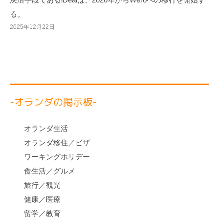
決済手段であるiDealは、2026年からWeroへの移行を開始す
る。
2025年12月22日
-オランダの掲示板-
オランダ生活
オランダ移住／ビザ
ワーキングホリデー
食生活／グルメ
旅行／観光
健康／医療
留学／教育