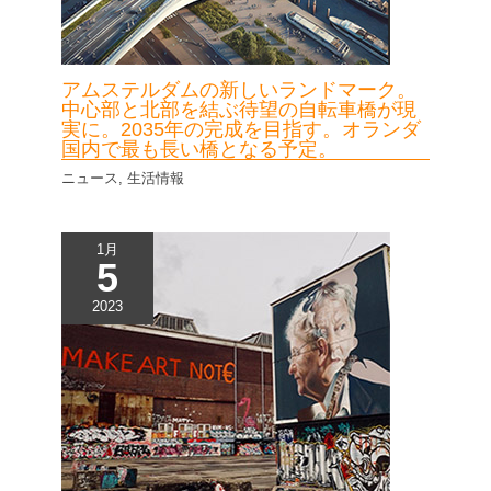
アムステルダムの新しいランドマーク。
中心部と北部を結ぶ待望の自転車橋が現
実に。2035年の完成を目指す。オランダ
国内で最も長い橋となる予定。
ニュース
,
生活情報
1月
5
2023