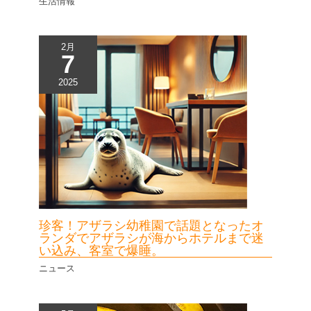
生活情報
2月
7
2025
珍客！アザラシ幼稚園で話題となったオ
ランダでアザラシが海からホテルまで迷
い込み、客室で爆睡。
ニュース