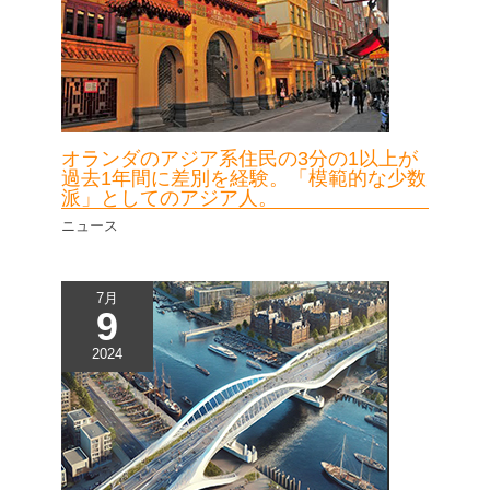
オランダのアジア系住民の3分の1以上が
過去1年間に差別を経験。「模範的な少数
派」としてのアジア人。
ニュース
7月
9
2024