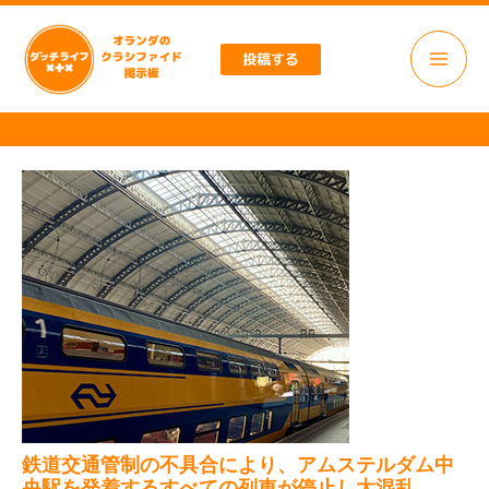
内
容
投稿する
を
ス
キ
ッ
プ
鉄道交通管制の不具合により、アムステルダム中
央駅を発着するすべての列車が停止し大混乱。