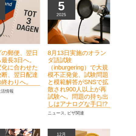
5
2025
ダの郵便、翌日
8月13日実施のオラン
ら最長3日へ。
ダ語試験
変化に合わせた
（inburgering）で大規
決断、翌日配達
模不正発覚、試験問題
の終わりへ。
と模範解答がSNSで拡
散され900人以上が再
生活情報
試験へ。問題の持ち出
しはアナログな手口!?
ニュース
,
ビザ関連
12月