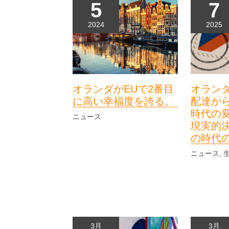
5
7
2024
2025
オランダがEUで2番目
オラン
に高い幸福度を誇る。
配達か
時代の
ニュース
現実的
の時代
ニュース
,
3月
3月