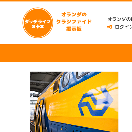
内
容
オランダのN
を
ログイ
ス
キ
ッ
プ