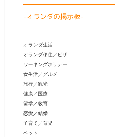
-オランダの掲示板-
オランダ生活
オランダ移住／ビザ
ワーキングホリデー
食生活／グルメ
旅行／観光
健康／医療
留学／教育
恋愛／結婚
子育て／育児
ペット