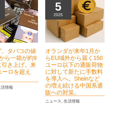
5
2025
ダ、タバコの値
オランダが来年1月か
から一箱が約9
らEU域外から届く150
に引き上げ。来
ユーロ以下の通販荷物
ユーロを超え
に対して新たに手数料
を導入へ。Sheinなど
の増え続ける中国系通
生活情報
販への対策。
ニュース
,
生活情報