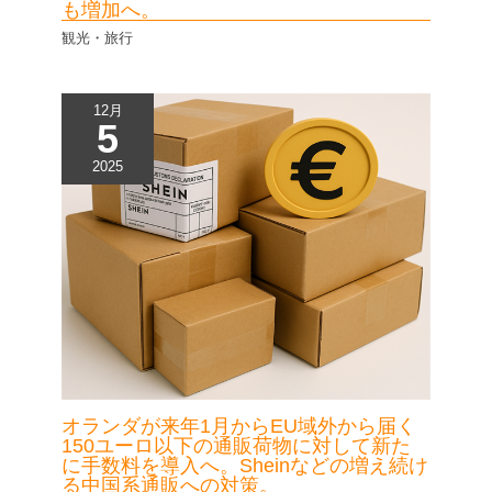
も増加へ。
観光・旅行
12月
5
2025
オランダが来年1月からEU域外から届く
150ユーロ以下の通販荷物に対して新た
に手数料を導入へ。Sheinなどの増え続け
る中国系通販への対策。