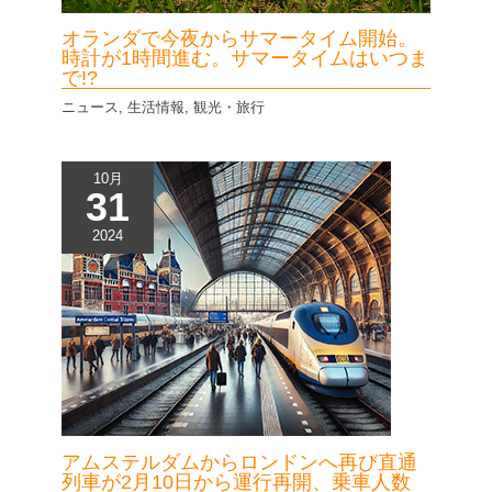
オランダで今夜からサマータイム開始。
時計が1時間進む。サマータイムはいつま
で!?
ニュース
,
生活情報
,
観光・旅行
10月
31
2024
アムステルダムからロンドンへ再び直通
列車が2月10日から運行再開、乗車人数