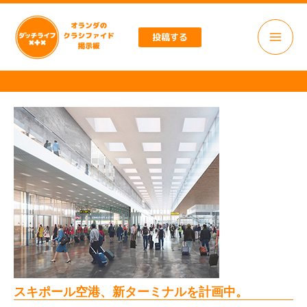
内
容
投稿する
を
ス
キ
ッ
プ
スキポール空港、新ターミナルを計画中。