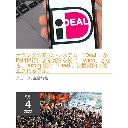
オランダの支払いシステム 「iDeal 」が
欧州銀行による買収を経て「Wero」とな
る。2025年頃に「iDeal 」は段階的に廃
止される予定。
ニュース
,
生活情報
5月
4
2022