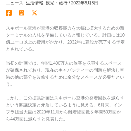
ニュース
,
生活情報
,
観光・旅行
/
2022年9月5日
スキポール空港が空港の収容能力を大幅に拡大するための新
ターミナルの入札を準備していると報じている。計画には10
億ユーロ以上の費用がかかり、2032年に建設が完了する予定
とされている。
当初の計画では、年間1,400万人の旅客を収容するスペース
が確保されており、現在のキャパシティーの問題を解決し空
港の他の部分を改修するために余分なスペースが必要だとい
う。
しかし、この拡張計画はスキポール空港の発着回数を減らす
という閣議決定と矛盾しているように見える。6月末、イン
フラ担当大臣は2023年11月から離着陸回数を年間50万回か
ら44万回に減らすと発表した。